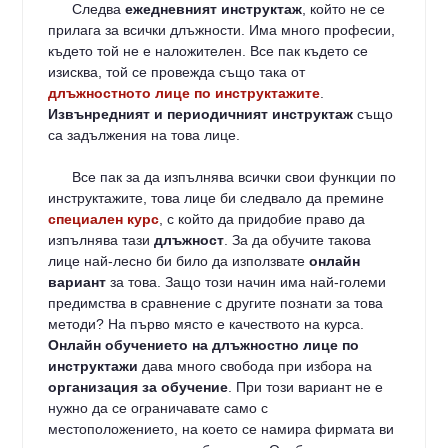
Следва
ежедневният инструктаж
, който не се
прилага за всички длъжности. Има много професии,
където той не е наложителен. Все пак където се
изисква, той се провежда също така от
длъжностното лице по инструктажите
.
Извънредният и периодичният инструктаж
също
са задължения на това лице.
Все пак за да изпълнява всички свои функции по
инструктажите, това лице би следвало да премине
специален курс
, с който да придобие право да
изпълнява тази
длъжност
. За да обучите такова
лице най-лесно би било да използвате
онлайн
вариант
за това. Защо този начин има най-големи
предимства в сравнение с другите познати за това
методи? На първо място е качеството на курса.
Онлайн обучението на длъжностно лице по
инструктажи
дава много свобода при избора на
организация за обучение
. При този вариант не е
нужно да се ограничавате само с
местоположението, на което се намира фирмата ви