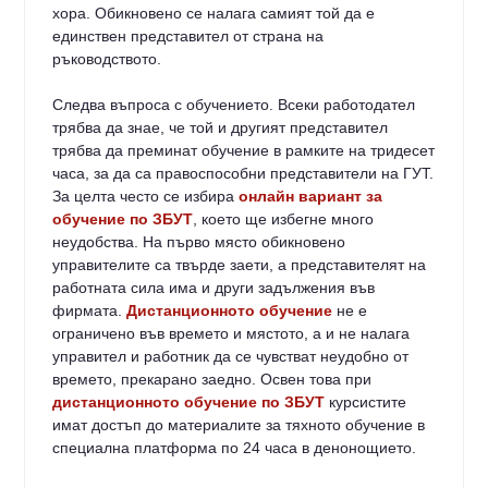
хора. Обикновено се налага самият той да е
единствен представител от страна на
ръководството.
Следва въпроса с обучението. Всеки работодател
трябва да знае, че той и другият представител
трябва да преминат обучение в рамките на тридесет
часа, за да са правоспособни представители на ГУТ.
За целта често се избира
онлайн вариант за
обучение по ЗБУТ
, което ще избегне много
неудобства. На първо място обикновено
управителите са твърде заети, а представителят на
работната сила има и други задължения във
фирмата.
Дистанционното обучение
не е
ограничено във времето и мястото, а и не налага
управител и работник да се чувстват неудобно от
времето, прекарано заедно. Освен това при
дистанционното обучение по ЗБУТ
курсистите
имат достъп до материалите за тяхното обучение в
специална платформа по 24 часа в денонощието.