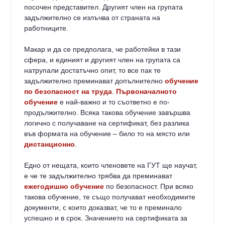
посочен представител. Другият член на групата
задължително се излъчва от страната на
работниците.
Макар и да се предполага, че работейки в тази
сфера, и единият и другият член на групата са
натрупали достатъчно опит, то все пак те
задължително преминават допълнително
обучение
по безопасност на труда
.
Първоначалното
обучение
е най-важно и то съответно е по-
продължително. Всяка такова обучение завършва
логично с получаване на сертификат, без разлика
във формата на обучение – било то на място или
дистанционно
.
Едно от нещата, които членовете на ГУТ ще научат,
е че те задължително трябва да преминават
ежегодишно обучение
по безопасност. При всяко
такова обучение, те също получават необходимите
документи, с които доказват, че то е преминало
успешно и в срок. Значението на сертификата за