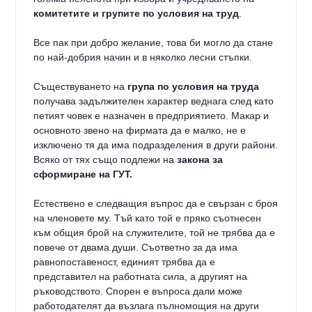
комитетите и групите по условия на труд
.
Все пак при добро желание, това би могло да стане
по най-добрия начин и в няколко лесни стъпки.
Съществуването на
група по условия на труда
получава задължителен характер веднага след като
петият човек е назначен в предприятието. Макар и
основното звено на фирмата да е малко, не е
изключено тя да има подразделения в други райони.
Всяко от тях също подлежи на
закона за
сформиране на ГУТ.
Естествено е следващия въпрос да е свързан с броя
на членовете му. Тъй като той е пряко съотнесен
към общия брой на служителите, той не трябва да е
повече от двама души. Съответно за да има
равнопоставеност, единият трябва да е
представител на работната сила, а другият на
ръководството. Спорен е въпроса дали може
работодателят да възлага пълномощия на други