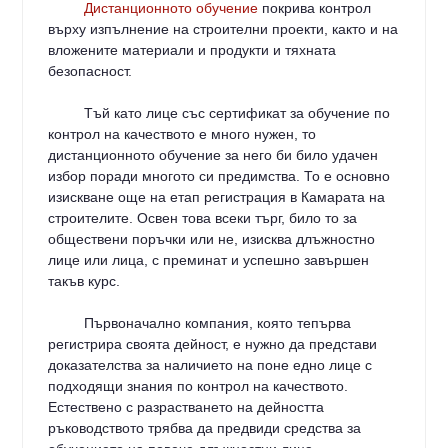
Дистанционното обучение
покрива контрол
върху изпълнение на строителни проекти, както и на
вложените материали и продукти и тяхната
безопасност.
Тъй като лице със сертификат за обучение по
контрол на качеството е много нужен, то
дистанционното обучение за него би било удачен
избор поради многото си предимства. То е основно
изискване още на етап регистрация в Камарата на
строителите. Освен това всеки търг, било то за
обществени поръчки или не, изисква длъжностно
лице или лица, с преминат и успешно завършен
такъв курс.
Първоначално компания, която тепърва
регистрира своята дейност, е нужно да представи
доказателства за наличието на поне едно лице с
подходящи знания по контрол на качеството.
Естествено с разрастването на дейността
ръководството трябва да предвиди средства за