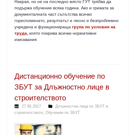
Накрая, но не на последно място ГУТ трябва да
подържа обучение всяка година. Ако и грижата за
документалната част съпътства всичко
гореспоменато, резултатът е лесно и безпроблемно
учредена и функционираща
група по условия на
труда
,
която покрива всички нормативни
изисквания.
Дистанционно обучение по
ЗБУТ за Длъжностно лице в
строителството
27.06.2017
Длъжностни лица по ЗБУТ в
строителството
,
Обучения по ЗБУТ