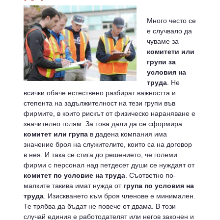
Много често се
e случвало да
чуваме за
комитети или
групи за
условия на
труда
. Не
всички обаче естествено разбират важността и
степента на задължителност на тези групи във
фирмите, в които рискът от физическо нараняване е
значително голям. За това дали да се сформира
комитет или група
в дадена компания има
значение броя на служителите, които са на договор
в нея. И така се стига до решението, че големи
фирми с персонал над петдесет души се нуждаят от
комитет по условие на труда
. Съответно по-
малките такива имат нужда от
група по условия на
труда
. Изискването към броя членове е минимален.
Те трябва да бъдат не повече от двама. В този
случай единия е работодателят или негов законен и