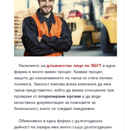
Наличието на
длъжностно лице по ЗБУТ
в една
фирма е много важен процес. Казвам процес,
защото до назначаването на такъв се стига нелеко
понякога. Законът изисква всяка компания да има
такъв представител, който да взима отношение при
проверки от
оторизирани органи
и да води
качествена документация за плановете за
безопасност, които се следват ежедневно.
Обикновено в една фирма с дългогодишна
дейност на пазара има много също дългогодишни