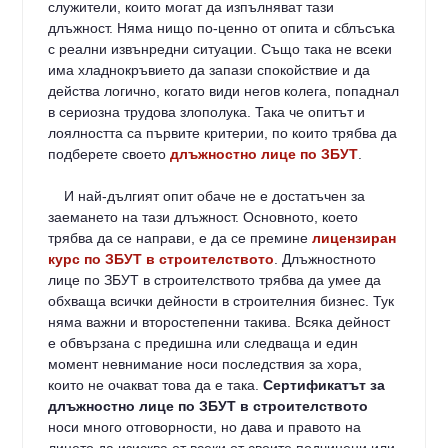
служители, които могат да изпълняват тази
длъжност. Няма нищо по-ценно от опита и сблъсъка
с реални извънредни ситуации. Също така не всеки
има хладнокръвието да запази спокойствие и да
действа логично, когато види негов колега, попаднал
в сериозна трудова злополука. Така че опитът и
лоялността са първите критерии, по които трябва да
подберете своето
длъжностно лице по ЗБУТ
.
И най-дългият опит обаче не е достатъчен за
заемането на тази длъжност. Основното, което
трябва да се направи, е да се премине
лицензиран
курс по ЗБУТ в строителството
. Длъжностното
лице по ЗБУТ в строителството трябва да умее да
обхваща всички дейности в строителния бизнес. Тук
няма важни и второстепенни такива. Всяка дейност
е обвързана с предишна или следваща и един
момент невнимание носи последствия за хора,
които не очакват това да е така.
Сертификатът за
длъжностно лице по ЗБУТ в строителството
носи много отговорности, но дава и правото на