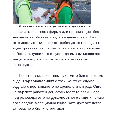
Длъжностното лице за инструктажи
се
назначава във всяка фирма или организация, без
значение на обхвата и вида на дейността й. Тъй
като инструктажите, които трябва да се проведат в
една организация, са различни и засягат различни
работни ситуации, то е нужно да има
длъжностно
лице
, което да носи отговорност за тяхното
провеждане.
По своята същност инструктажите биват няколко
вида.
Първоначалният
е този, който се случва
веднага с постъпването по хронологичен ред. Още
на първият работен ден служителят го преминава
под ръководството на
длъжностното лице
и полага
своя подпис в специална книга, като доказателство
за това, че е бил инструктиран.