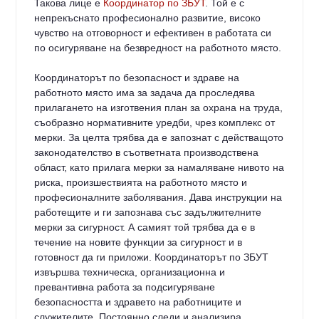
Такова лице е
Координатор по ЗБУТ
. Той е с
непрекъснато професионално развитие, високо
чувство на отговорност и ефективен в работата си
по осигуряване на безвредност на работното място.
Координаторът по безопасност и здраве на
работното място има за задача да проследява
прилагането на изготвения план за охрана на труда,
съобразно нормативните уредби, чрез комплекс от
мерки. За целта трябва да е запознат с действащото
законодателство в съответната производствена
област, като прилага мерки за намаляване нивото на
риска, произшествията на работното място и
професионалните заболявания. Дава инструкции на
работещите и ги запознава със задължителните
мерки за сигурност. А самият той трябва да е в
течение на новите функции за сигурност и в
готовност да ги приложи. Координаторът по ЗБУТ
извършва техническа, организационна и
превантивна работа за подсигуряване
безопасността и здравето на работниците и
служителите. Постоянно следи и анализира