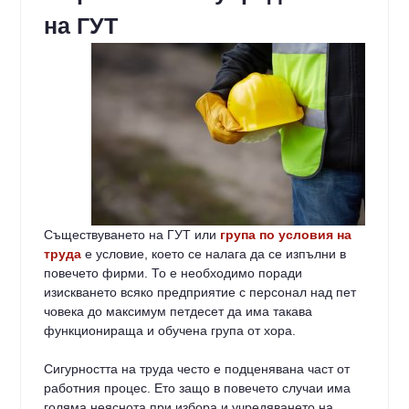
на ГУТ
Съществуването на ГУТ или
група по условия на
труда
е условие, което се налага да се изпълни в
повечето фирми. То е необходимо поради
изискването всяко предприятие с персонал над пет
човека до максимум петдесет да има такава
функционираща и обучена група от хора.
Сигурността на труда често е подценявана част от
работния процес. Ето защо в повечето случаи има
голяма неяснота при избора и учредяването на