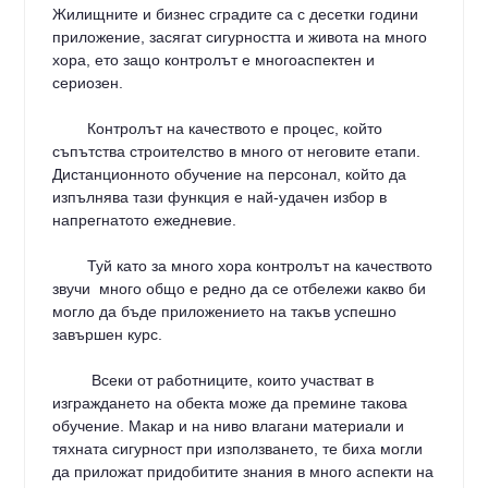
Жилищните и бизнес сградите са с десетки години
приложение, засягат сигурността и живота на много
хора, ето защо контролът е многоаспектен и
сериозен.
Контролът на качеството е процес, който
съпътства строителство в много от неговите етапи.
Дистанционното обучение на персонал, който да
изпълнява тази функция е най-удачен избор в
напрегнатото ежедневие.
Туй като за много хора контролът на качеството
звучи много общо е редно да се отбележи какво би
могло да бъде приложението на такъв успешно
завършен курс.
Всеки от работниците, които участват в
изграждането на обекта може да премине такова
обучение. Макар и на ниво влагани материали и
тяхната сигурност при използването, те биха могли
да приложат придобитите знания в много аспекти на