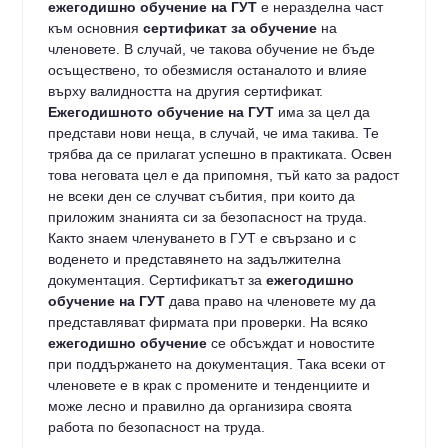
ежегодишно обучение на ГУТ
е неразделна част
към основния
сертификат за обучение
на
членовете. В случай, че такова обучение не бъде
осъществено, то обезмисля останалото и влияе
върху валидността на другия сертификат.
Ежегодишното обучение на ГУТ
има за цел да
представи нови неща, в случай, че има такива. Те
трябва да се прилагат успешно в практиката. Освен
това неговата цел е да припомня, тъй като за радост
не всеки ден се случват събития, при които да
приложим знанията си за безопасност на труда.
Както знаем членуването в ГУТ е свързано и с
воденето и представянето на задължителна
документация. Сертификатът за
ежегодишно
обучение на ГУТ
дава право на членовете му да
представляват фирмата при проверки. На всяко
ежегодишно обучение
се обсъждат и новостите
при поддържането на документация. Така всеки от
членовете е в крак с промените и тенденциите и
може лесно и правилно да организира своята
работа по безопасност на труда.