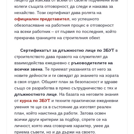
лицето да изисква от всеки от своите подчинени или
колеги същата отговорност, да следи и наказва за
нехайство. Този сертификат дава ролята на
официален представител
, но успешното
обезопасяване на работния процес е отговорност
на всеки работник – от първия по последния, който
прекрачва границите на строителния обект.
Сертификатът за длъжностно лице по ЗБУТ
в
строителството дава правото на служителят да
взаимодейства ежедневно с
ръководителите на
всички звена
. Те приемат указанията от него за
новите дейности и ги свеждат до знанието на хората
в своя отдел. Общият план за безопасност и здраве
също се разработва в пряко сътрудничество с тях и
длъжностното лице
. На базата на неговите знания
от
курса по ЗБУТ
и техните практически ежедневни
умения те ще са в състояние да изготвят реален
план, който наистина да работи. Затова освен
всички други критерии за подбор, спрете се на
личност, която има сговорчив характер, умее да
приема съвети, но и да държи на своето.