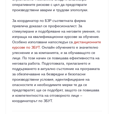
оперативните рискове с цел да предотврати
производствени аварии и трудови злополуки.
За координатор по БЗР съответната фирма
привлича доказал се професионалист. За
стимулиране и подобряване на неговите умения, го
изпраща на квалификационни курсове за обучение.
Особено използвани напоследък са
дистанционните
курсове по ЗБУТ
. Онлайн обучението е значително
улеснение и за компанията, и за обучаващото се
лице. По този начин се повишава ефективността на
неговата работа. Подготовката, прилагането и
поддържането в актуално състояние на програмата
за обезпечаване на безвредни и безопасни
производствени условия, идентифициране на
опасностите и необходимите мерки те да се
предотвратят, ще се подобрят, защото се повишава
и компетентността на отговорното лице –
координаторът по ЗБУТ.