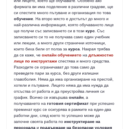
или лицето, което ще обучавате. Особено ако
фирмата ви има поделение в различни градове, ще
си спестите много пътуване и организация по това
обучение
. На второ място е достъпът до много и
най-различна информация, която обучаваното лице
ще получи със записването си в този
курс
. Със
записването си то не получава само един учебник
или лекции, а много други странични източници,
които биха били от полза за
курса
. Накрая трябва
да се каже, че
онлайн обучението
на
длъжностно
лице по инструктажи
спестява и много средства.
Разходите се ограничават до това само да
преведете пари за курса, без други излишни
главоболия. Няма да има организиране на престой,
хотели и пътуване. Лицето няма да има нужда да
отсъства от работа и да преустройва личния си
график. Всичко се извършва
онлайн
, а
получаването на
готовия сертификат
при успешно
преминат курс се осигурява в рамките на един-два
работни дни, след което то успешно може да
започне своята работа по
инструктиране на
персонала
и
поддържане на безопасни условия