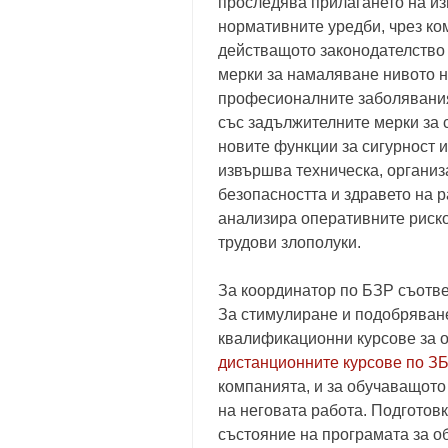
проследява прилагането на из
нормативните уредби, чрез ком
действащото законодателство 
мерки за намаляване нивото н
професионалните заболявания
със задължителните мерки за с
новите функции за сигурност 
извършва техническа, организ
безопасността и здравето на 
анализира оперативните риско
трудови злополуки.
За координатор по БЗР съотв
За стимулиране и подобряване
квалификационни курсове за 
дистанционните курсове по З
компанията, и за обучаващото
на неговата работа. Подготов
състояние на програмата за о