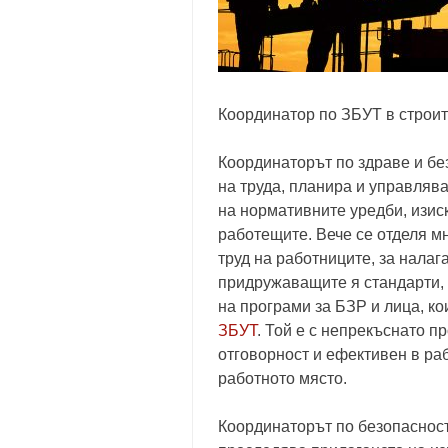
Координатор по ЗБУТ в строит
Координаторът по здраве и бе
на труда, планира и управлява
на нормативните уредби, изис
работещите. Вече се отделя м
труд на работниците, за налаг
придружаващите я стандарти, 
на програми за БЗР и лица, кои
ЗБУТ
. Той е с непрекъснато п
отговорност и ефективен в ра
работното място.
Координаторът по безопасност