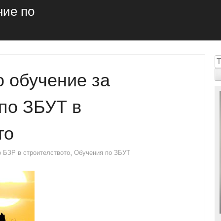
ние по
Т
 обучение за
по ЗБУТ в
то
,
о БЗР в строителството
Обучения по ЗБУТ