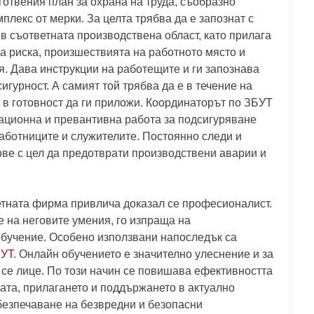
готвения план за охрана на труда, съобразно
плекс от мерки. За целта трябва да е запознат с
в съответната производствена област, като прилага
а риска, произшествията на работното място и
. Дава инструкции на работещите и ги запознава
игурност. А самият той трябва да е в течение на
и в готовност да ги приложи. Координаторът по ЗБУТ
ационна и превантивна работа за подсигуряване
работниците и служителите. Постоянно следи и
ве с цел да предотврати производствени аварии и
етната фирма привлича доказал се професионалист.
 на неговите умения, го изпраща на
обучение. Особено използвани напоследък са
БУТ
. Онлайн обучението е значително улеснение и за
 се лице. По този начин се повишава ефективността
ката, прилагането и поддържането в актуално
безпечаване на безвредни и безопасни